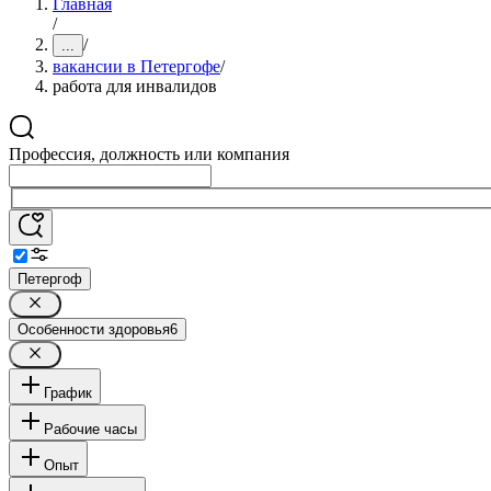
Главная
/
/
...
вакансии в Петергофе
/
работа для инвалидов
Профессия, должность или компания
Петергоф
Особенности здоровья
6
График
Рабочие часы
Опыт