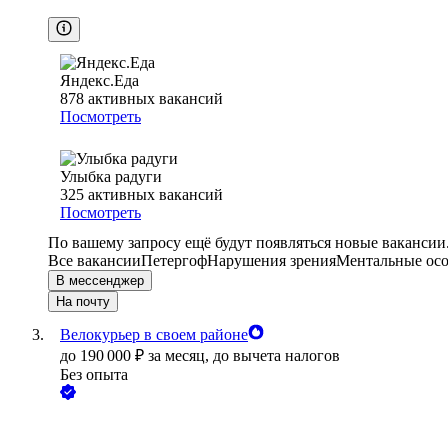
Яндекс.Еда
878
активных вакансий
Посмотреть
Улыбка радуги
325
активных вакансий
Посмотреть
По вашему запросу ещё будут появляться новые вакансии
Все вакансии
Петергоф
Нарушения зрения
Ментальные ос
В мессенджер
На почту
Велокурьер в своем районе
до
190 000
₽
за месяц,
до вычета налогов
Без опыта